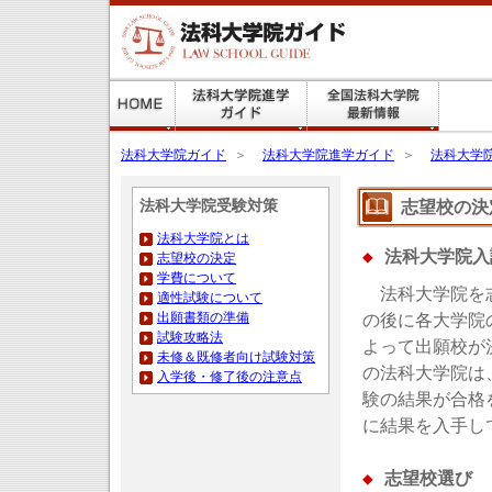
法科大学院ガイド
法科大学院ガイド
＞
法科大学院進学ガイド
＞
法科大学
法科大学院受験対策
志望校の決
法科大学院とは
◆
法科大学院入
志望校の決定
学費について
法科大学院を志
適性試験について
出願書類の準備
の後に各大学院
試験攻略法
よって出願校が
未修＆既修者向け試験対策
の法科大学院は、
入学後・修了後の注意点
験の結果が合格
に結果を入手し
◆
志望校選び